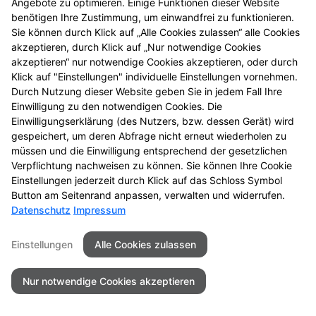
Angebote zu optimieren. Einige Funktionen dieser Website
entdecken Sie neue
benötigen Ihre Zustimmung, um einwandfrei zu funktionieren.
Aktionsprodukte und
Sie können durch Klick auf „Alle Cookies zulassen“ alle Cookies
das nächste
akzeptieren, durch Klick auf „Nur notwendige Cookies
Gewinnspiel.
akzeptieren“ nur notwendige Cookies akzeptieren, oder durch
Klick auf "Einstellungen" individuelle Einstellungen vornehmen.
Durch Nutzung dieser Website geben Sie in jedem Fall Ihre
Einwilligung zu den notwendigen Cookies. Die
Einwilligungserklärung (des Nutzers, bzw. dessen Gerät) wird
gespeichert, um deren Abfrage nicht erneut wiederholen zu
Seitenübersicht
Kontakt
Impressum
müssen und die Einwilligung entsprechend der gesetzlichen
Datenschutz
Barrierefreiheit
Verpflichtung nachweisen zu können. Sie können Ihre Cookie
Einstellungen jederzeit durch Klick auf das Schloss Symbol
© 2026 Alte Apotheke Gohlis
Button am Seitenrand anpassen, verwalten und widerrufen.
Datenschutz
Impressum
Einstellungen
Alle Cookies zulassen
Nur notwendige Cookies akzeptieren