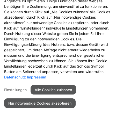
Angebote zu optimieren. Einige Funktionen dieser Website
Anne-Sophie Gork, PTA
benötigen Ihre Zustimmung, um einwandfrei zu funktionieren.
Sie können durch Klick auf „Alle Cookies zulassen“ alle Cookies
Sylvia Spiegelhauer, PTA
akzeptieren, durch Klick auf „Nur notwendige Cookies
akzeptieren“ nur notwendige Cookies akzeptieren, oder durch
Klick auf "Einstellungen" individuelle Einstellungen vornehmen.
Karina Weidner, PTA
Durch Nutzung dieser Website geben Sie in jedem Fall Ihre
Einwilligung zu den notwendigen Cookies. Die
Einwilligungserklärung (des Nutzers, bzw. dessen Gerät) wird
gespeichert, um deren Abfrage nicht erneut wiederholen zu
Seitenübersicht
Kontakt
Impressum
müssen und die Einwilligung entsprechend der gesetzlichen
Datenschutz
Barrierefreiheit
Verpflichtung nachweisen zu können. Sie können Ihre Cookie
Einstellungen jederzeit durch Klick auf das Schloss Symbol
Button am Seitenrand anpassen, verwalten und widerrufen.
© 2026 Alte Apotheke Gohlis
Datenschutz
Impressum
Einstellungen
Alle Cookies zulassen
Nur notwendige Cookies akzeptieren